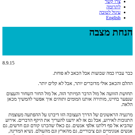
צרו קשר
לתרומה
עיגול לטובה
English
הנחת מצבה
8.9.15
כבר עברו כמה שבועות אבל הכאב לא פוחת.
ההלם והכאב אולי מדוברים יותר, אבל לא קלים יותר.
תחושת הזוועה אל מול הדבר המיותר הזה, אל מול החור השחור והעצום
שנפער בחיינו, מותירה אותנו המומים ותוהים איך אפשר להמשיך מכאן
הלאה.
מרגעיה הראשונים של הדרך העצובה הזו דיברנו על ההפתעה מעוצמת
התגובות לאירוע, אבל גם אז לא ידענו להעריך את היקף הדברים. אירוע
שהביא אל סף דלתנו אלפי אנשים. גם כאלו שהכרנו קודם וגם חדשים, גם
אנשים אנונימיים וגם ציבוריים, גם מהארץ וגם מהעולם. נשיא המדינה,