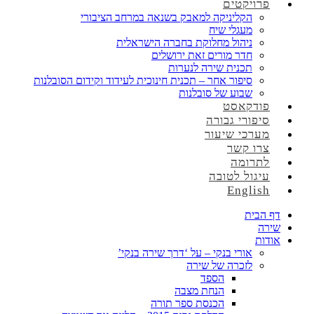
פרויקטים
הקליניקה למאבק בשנאה במרחב הציבורי
מעגלי שיח
ניהול מחלוקת בחברה הישראלית
חדר מורים זאת ירושלים
תכנית שירה לנערות
סיפור אחר – תכנית חינוכית לעידוד וקידום הסובלנות
שבוע של סובלנות
פודקאסט
סיפורי גבורה
מערכי שיעור
צרו קשר
לתרומה
עיגול לטובה
English
דף הבית
שירה
אודות
אורי בנקי – על ‘דרך שירה בנקי’
לזכרה של שירה
הספד
הנחת מצבה
הכנסת ספר תורה