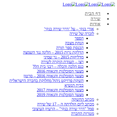
דף הבית
שירה
אודות
אורי בנקי – על ‘דרך שירה בנקי’
לזכרה של שירה
הספד
הנחת מצבה
הכנסת ספר תורה
הדלקת נרות 2015 – הליגה נגד השמצה
מדליקות 2015 – נר שמיני
ויצו – תעודת הוקרה לשירה
כנס הלכה והכלה – רבני בית הלל
מצעד הסובלנות והגאווה 2016
מצעד הסובלנות והגאווה 2016 – סרטון
השקת פרויקט ניהול מחלוקת בחברה הישראלית
בבית הנשיא
מצעד הסובלנות והגאווה 2017
מצעד הסובלנות והגאווה 2019
מכתב ההשקה
מכתב ליום הולדתה ה – 17 של שירה
סמל "דרך שירה בנקי" – הרעיון העיצובי
מטרות החברה