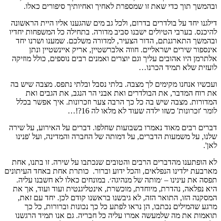
ובהמשך תוך כדי שאת זו שמספרת לאחיך ואחיותיך סיפורים כאלו.
דילגנו יחד על בולדרים בדרום, ולכל גב מים שהגענו אליו היית הראשונה
להיכנס. בערבי הטיולים ישבנו סביב מדורה. בתחילה כל המשפחות יחדיו
ובהמשך התארגנתם, הדור הצעיר, למדורה משלכם. שמענו ושרנו יחד
אינספור שירים ישראליים. חווה אלברשטיין, אריק איינשטיין ונתן
אלתרמן היו אהובים עליך וגם יוצרים ואמנים רבים נוספים, כולל מוזיקה
לועזית שלא תמיד הכרנו…
ועכשיו אנחנו מקימים לך מצבה. בלתי נסבל ובלתי נתפס. מצבה שיש בה
את רוח המדבר, את הבולדרים ואת אבני הר הנגב, את הגבים ואת
המדורות. מצבה שיש בה כל כך הרבה צער וזכרונות. איך אפשר בכלל
לומר 'זכרונות' כשזו ילדה שעוד לא מלאו לה 16?!…
דברים רבים מאוד נאמרו בשבועות שחלפו. דברים על האירוע, על שירה
שלנו, על משמעות הדברים, על דמותה של החברה והמדינה, ועל 'פנינו
לאן'.
לא הופתענו מהדברים הרבים והטובים שנכתבו על שירה. זו בתנו, אחת
מארבעת ילדינו הנפלאים, והכל ידוע וברור. כותרת אחת באחד העיתונים
תפסה את עינינו – ׳מותה של מנהיגה׳. במונחים כאלו לא חשבנו עליה.
היא נפלאה, נהדרת, מיוחדת, מוכשרת, אינטליגנטית ועוד ועוד, אך את
המסקנה הזו, התואר הזה, לא גיבשנו בראשנו קודם לכן. יחד עם זאת,
מרגע שהמילים נכתבו, הן נראו לפתע כל כך נכונות וברורות, כל כך
תואמות את מה שלמעשה אמרו עליה כל חבריה. גם אנו תמיד הרגשנו