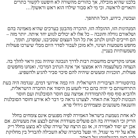
בלבנו שהיא מובילה, אך כהורים מהשורה לא חיפשנו לקשור כתרים
ותארים לראשה. וכי מי לא סבור שילדו הוא ראש וראשון?…
ועכשיו, כידוע, הכל התהפך.
המנהיגות הזו, ההובלה הזו, ההכרה מהבטן בערכים שהיא מאמינה בהם
ושלאורם גודלה וחונכה – כל אלו לא יכולים לגווע יחד איתה. יותר מזה –
הם חייבים לנווט ולנתב את כל הגל העצום שסביבנו, שמפרגן, תומך,
מחפש משמעות ושינוי, ולא מוכן לעבור לסדר היום מבלי שיערכו פעולות
משמעותיות בעניין.
אנחנו מקדישים מחשבות רבות לדרך הנכונה שיהיה נכון וראוי להלך בה.
הנצחה כשלעצמה היא אמצעי אך אינה הנתיב המרכזי, ואנחנו מחפשים
פעולות, תוכניות ומעשים שיהיה להם סיכוי סביר להגיע ולהשפיע.
בהיסטוריה הציבורית הישראלית היו כמה אירועי דמים, שנדמה היה בעת
התרחשותם כי יהיה בהם כדי לזעזע מן היסוד את החברה הישראלית,
ולהביא סוף סוף להתמודדות אמיצה עם חוסר הסובלנות ועם חוסר
הנכונות לקבל את האחר. לצערנו נראה כי דבר לא אירע וחוסר הסובלנות
והשנאה משגשגים ומצמיחים גידולי פרא.
לא אחת נשמעת בישראל האמירה לפיה מפגעים אינם צומחים בחלל
הריק וכי האווירה בה הם פועלים מעודדת אותם לבצע את מעשיהם. אם
אכן יש יסוד לאמירה זו, אז גם הרצח של שירה שלנו לא בוצע בחלל ריק
אלא על ידי מי שגדל, חי ופעל בחברה שלא השכילה להבדיל בין מחלוקת
לבין רצון בהיעלמותו של האחר.