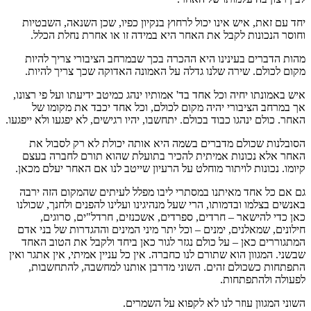
יחד עם זאת, איש אינו יכול לרחוץ בנקיון כפיו, שכן השנאה, השבטיות
וחוסר הנכונות לקבל את האחר היא במידה זו או אחרת נחלת הכלל.
מהות הדברים בעינינו היא ההכרה בכך שבמרחב הציבורי צריך להיות
מקום לכולם. שירה שלנו גדלה על האמונה האדוקה שכך צריך להיות.
איש באמונתו יחיה וכל אחד בד' אמותיו ינהג כמיטב ידיעתו ועל פי רצונו,
אך במרחב הציבורי יהיה מקום לכולם, וכל אחד יכבד את מקומו של
האחר. כולם ינהגו כבוד בכולם. יתחשבו, יהיו רגישים, לא יפגעו ולא ייפגעו.
הסובלנות שכולם מדברים בשמה היא אותה יכולת לא רק לסבול את
האחר אלא נכונות אמיתית להכיר בתועלת שהוא תורם לחברה בעצם
קיומו. נכונות לויתור מוחלט על הרעיון שייטב לנו אם האחר יעלם מכאן.
גם אם כל אחד מאיתנו במסתרי ליבו מפלל לעיתים שהמקום הזה ירבה
באנשים בצלמו ובדמותו, הרי שעל מנהיגינו ועלינו להפנים ולחנך, שכולנו
כאן כדי להישאר – חרדים, ספרדים, אשכנזים, חרדל"ים, סרוגים,
חילונים, שמאלנים, ימנים – וכל יתר מיני המינים וההגדרות של בני אדם
המתגוררים כאן – על כולם נגזר לגור כאן ביחד ולקבל את הטוב האחד
שבשני. המגוון הוא שתורם לנו כחברה. אין כל עניין אמיתי, אין אתגר ואין
התפתחות כשכולם זהים. השוני מדרבן אותנו למחשבה, להתחשבות,
לפעולה ולהתפתחות.
השוני המגוון עוזר לנו לא לקפוא על השמרים.