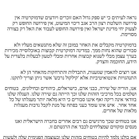
נראה לעיתים כי יש ספק גדול האם זוכרים ויודעים שדמוקרטיה אין
פירושה השלטת רצון הרב אגב דיכוי המיעוט, אין פירושה החופש רק
לצעוק יחי מדינת ישראל ואין פירושה החופש לעבוד את האל רק בצורה
מסויימת.
בדמוקרטיה מקבלים את האחר במובן זה שלא מתנשאים מעליו ולא
סבורים שהוא נחות ממך. במדינה דמוקרטית קבוצות באוכלוסייה מכירות
בערך עצמן מבלי לשנוא קבוצות אחרות ומבלי לטעון לבעלות בלעדית על
הידע, החוכמה והצדק.
אנו רוצים להאמין שגזענות, התבדלות והתרחקות מהאחר הן לא
התנהגויות אינטואיטיביות אלא 'קילקול נרכש' אשר ניתן וצריך לתקנו.
אנו, הוריה של שירה, כבני אדם, כישראלים, כיהודים וכחילונים, בטוחים
ושלמים בכל מרכיבי הזהות שלנו וכך הייתה גם שירה שלנו. העגלה שלנו
בוודאי אינה ריקה ואף איננו סבורים כי היא מלאה יותר מעגלתו של כל
אחד אחר. איש אינו עומד כעני בפתח על מנת לקבל נדבות מעגלות
מלאות של אחרים.
אנו בטוחים שכך מרגישים גם רבים אחרים בחברה הישראלית ואנו
מנסים ומקווים שמצליחים לכבד את הרגשתם זו.
אם כולנו נלמד להיות בטוחים בזהות שלנו ובעוצמה הפנימית שלה ולעשות