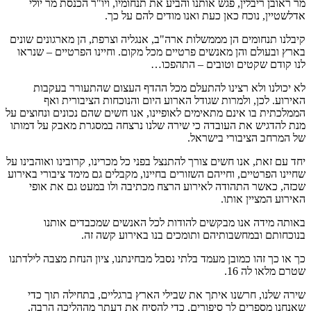
מר ראובן ריבלין, פגש אותנו והביע את תנחומיו, ויו"ר הכנסת מר יולי
אדלשטיין, נוכח כאן כעת ואנו מודים להם על כך.
קיבלנו תנחומים הן מממשלות ארה"ב, אנגליה וצרפת, הן מארגונים שונים
בארץ ובעולם והן מאנשים פרטיים מכל מקום. וחיינו הפרטיים – שנראו
לנו קודם שקטים וטובים – התהפכו…
לא יכולנו ולא רצינו להתעלם מכל ההדף העצום שהתעורר בעקבות
האירוע. לכן, ולמרות שגודל הארוע היום והנוכחות הציבורית ואף
הממלכתית בו אינם מתאימים לאופיינו, אנו חשים שהם נכונים ונחוצים על
מנת להדגיש את העובדה כי שירה שלנו נרצחה במסגרת מאבק על דמותו
של המרחב הציבורי בישראל.
יחד עם זאת, אנו חשים צורך להתנצל בפני כל מכרינו, קרובינו ואוהבינו על
שחיינו הפרטיים, וחייהם השזורים בחיינו, מקבלים גם מימד ציבורי באירוע
שכזה, כאשר התהודה לאירוע הרצח מכתיבה ולו במעט גם את אופי
האירוע המציין אותו.
באותה מידה אנו מבקשים להודות לכל האנשים שמכבדים אותנו
בנוכחותם ובמחשבותיהם ותומכים בנו באירוע קשה זה.
כך או כך זהו כמובן מעמד בלתי נסבל מבחינתנו, ציון הנחת מצבה לילדתנו
שטרם מלאו לה 16.
שירה שלנו, חרשנו איתך את שבילי הארץ ברגליים, בתחילה תוך כדי
שאנחנו מספרים לך סיפורים, כדי להסיח את דעתך מההליכה הרבה,