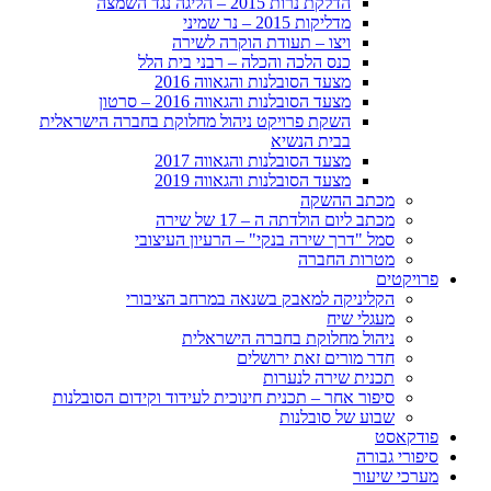
הדלקת נרות 2015 – הליגה נגד השמצה
מדליקות 2015 – נר שמיני
ויצו – תעודת הוקרה לשירה
כנס הלכה והכלה – רבני בית הלל
מצעד הסובלנות והגאווה 2016
מצעד הסובלנות והגאווה 2016 – סרטון
השקת פרויקט ניהול מחלוקת בחברה הישראלית
בבית הנשיא
מצעד הסובלנות והגאווה 2017
מצעד הסובלנות והגאווה 2019
מכתב ההשקה
מכתב ליום הולדתה ה – 17 של שירה
סמל "דרך שירה בנקי" – הרעיון העיצובי
מטרות החברה
פרויקטים
הקליניקה למאבק בשנאה במרחב הציבורי
מעגלי שיח
ניהול מחלוקת בחברה הישראלית
חדר מורים זאת ירושלים
תכנית שירה לנערות
סיפור אחר – תכנית חינוכית לעידוד וקידום הסובלנות
שבוע של סובלנות
פודקאסט
סיפורי גבורה
מערכי שיעור