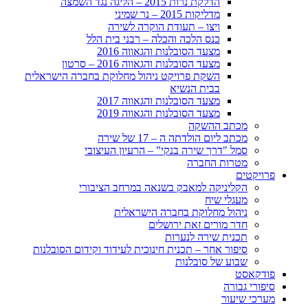
הדלקת נרות 2015 – הליגה נגד השמצה
מדליקות 2015 – נר שמיני
ויצו – תעודת הוקרה לשירה
כנס הלכה והכלה – רבני בית הלל
מצעד הסובלנות והגאווה 2016
מצעד הסובלנות והגאווה 2016 – סרטון
השקת פרויקט ניהול מחלוקת בחברה הישראלית
בבית הנשיא
מצעד הסובלנות והגאווה 2017
מצעד הסובלנות והגאווה 2019
מכתב ההשקה
מכתב ליום הולדתה ה – 17 של שירה
סמל "דרך שירה בנקי" – הרעיון העיצובי
מטרות החברה
פרויקטים
הקליניקה למאבק בשנאה במרחב הציבורי
מעגלי שיח
ניהול מחלוקת בחברה הישראלית
חדר מורים זאת ירושלים
תכנית שירה לנערות
סיפור אחר – תכנית חינוכית לעידוד וקידום הסובלנות
שבוע של סובלנות
פודקאסט
סיפורי גבורה
מערכי שיעור