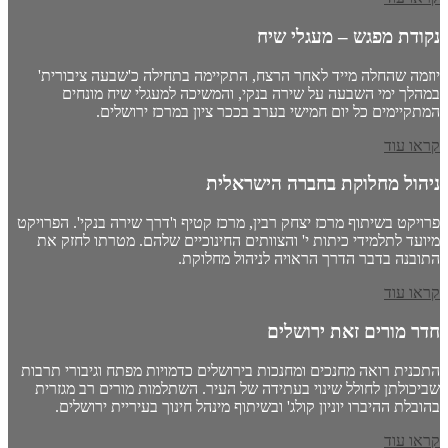
נקודת מפגש – מעגלי שיח
יוזמה שהחלה מייד לאחר הרצח, התקיימה בתחילה כ'שבעה ציבורית'
במהלך ימי השבעה על שירה בנקי, והמשיכה למעגלי שיח מונחים
המתקיימים כל יום חמישי בערב בככר ציון במרכז ירושלים.
קראו עוד
ניהול מחלוקת בחברה הישראלית
פרויקט בשיתוף מרכז יצחק רבין, מרכז קטיף ו'דרך שירה בנקי'. הפרויקט
מיועד לתלמידי כיתות י' והצוותים החינוכיים שלהם. מטרתו לחזק את
התובנה בדבר הדרך הראויה לניהול מחלוקת.
קראו עוד
חדר מורים זאת ירושלים
התכנית רואה מחנכים ומחנכות בירושלים כדמויות מפתח וגיבורי תרבות
שביכולתן לחולל שינוי בעתידה של העיר. השתלמות מורים רב מגזרית
בהובלת ההיברו יוניון קולג' ובשיתוף מינהל חינוך בעיריית ירושלים.
קראו עוד