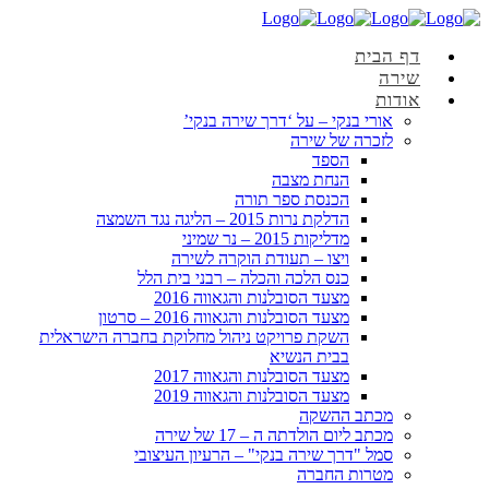
דף הבית
שירה
אודות
אורי בנקי – על ‘דרך שירה בנקי’
לזכרה של שירה
הספד
הנחת מצבה
הכנסת ספר תורה
הדלקת נרות 2015 – הליגה נגד השמצה
מדליקות 2015 – נר שמיני
ויצו – תעודת הוקרה לשירה
כנס הלכה והכלה – רבני בית הלל
מצעד הסובלנות והגאווה 2016
מצעד הסובלנות והגאווה 2016 – סרטון
השקת פרויקט ניהול מחלוקת בחברה הישראלית
בבית הנשיא
מצעד הסובלנות והגאווה 2017
מצעד הסובלנות והגאווה 2019
מכתב ההשקה
מכתב ליום הולדתה ה – 17 של שירה
סמל "דרך שירה בנקי" – הרעיון העיצובי
מטרות החברה