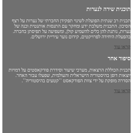
תוכנית שירה לנערות
תכנית רב שנתית הפועלת לשינוי תפקידן החברתי של נערות על רצף
הסיכון. התכנית משלבת ידע ומחקר עם התנסות אותנטית וכנה של
נערות, נותנת להן כלים להשמיע קולן, ומשפיעה על תפיסתן בחברה.
בהפעלת היחידה לפרויקטים, קידום נוער עיריית ירושלים.
קראו עוד
סיפור אחר
תכנית הכוללת הרצאות, מערכי שיעור וסידרת פודקאסטים על דמויות
יוצאות דופן בהיסטוריה הישראלית והעולמית, שפעלו עבור האחר.
הסדרה מופקת על ידי צוות הפודקאסט ``קטעים בהיסטוריה``.
קראו עוד