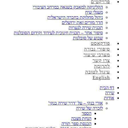
פרויקטים
הקליניקה למאבק בשנאה במרחב הציבורי
מעגלי שיח
ניהול מחלוקת בחברה הישראלית
חדר מורים זאת ירושלים
תכנית שירה לנערות
סיפור אחר – תכנית חינוכית לעידוד וקידום הסובלנות
שבוע של סובלנות
פודקאסט
סיפורי גבורה
מערכי שיעור
צרו קשר
לתרומה
עיגול לטובה
English
דף הבית
שירה
אודות
אורי בנקי – על ‘דרך שירה בנקי’
לזכרה של שירה
הספד
הנחת מצבה
הכנסת ספר תורה