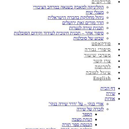
פרויקטים
הקליניקה למאבק בשנאה במרחב הציבורי
מעגלי שיח
ניהול מחלוקת בחברה הישראלית
חדר מורים זאת ירושלים
תכנית שירה לנערות
סיפור אחר – תכנית חינוכית לעידוד וקידום הסובלנות
שבוע של סובלנות
פודקאסט
סיפורי גבורה
מערכי שיעור
צרו קשר
לתרומה
עיגול לטובה
English
דף הבית
שירה
אודות
אורי בנקי – על ‘דרך שירה בנקי’
לזכרה של שירה
הספד
הנחת מצבה
הכנסת ספר תורה