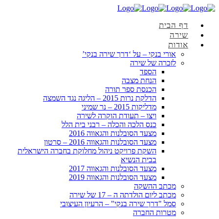
דף הבית
שירה
אודות
אורי בנקי – על ‘דרך שירה בנקי’
לזכרה של שירה
הספד
הנחת מצבה
הכנסת ספר תורה
הדלקת נרות 2015 – הליגה נגד השמצה
מדליקות 2015 – נר שמיני
ויצו – תעודת הוקרה לשירה
כנס הלכה והכלה – רבני בית הלל
מצעד הסובלנות והגאווה 2016
מצעד הסובלנות והגאווה 2016 – סרטון
השקת פרויקט ניהול מחלוקת בחברה הישראלית
בבית הנשיא
מצעד הסובלנות והגאווה 2017
מצעד הסובלנות והגאווה 2019
מכתב ההשקה
מכתב ליום הולדתה ה – 17 של שירה
סמל "דרך שירה בנקי" – הרעיון העיצובי
מטרות החברה