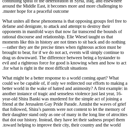
continuing spiral of the deterioration in Syria, Iraq, and elsewhere
around the Middle East, it becomes more and more challenging to
muster hope for a peaceful outcome.
What unites all these phenomena is that opposing groups feel free to
defame and denigrate, to attack and attempt to destroy their
opponents in manifold ways that now far transcend the bounds of
rational discourse and relationship. Elie Wiesel taught us that
moments like this in history are not times to sit back and do nothing
—rather they are the precise times when righteous action must be
brought to bear, for if we do not act, events will simply continue to
drag us downward. The difference between being a bystander to
evil and a righteous force for good is knowing when and how to act
for what is right in the most difficult situations.
What might be a better response to a world coming apart? What
could we be capable of, if only we redirected our efforts to making a
better world in the wake of hatred and animosity? A first example: in
another instance of tragic and senseless violence just last year, 16-
year-old Shira Banki was murdered for the simple act of joining a
friend at the Jerusalem Gay Pride Parade. Amidst the waves of grief
that followed, Shira’s parents were not content to let the memory of
their daughter stand only as one of many in the long line of atrocities
that dot our history. Instead, they have let their sadness propel them
toward helping to improve their city, their country and the world.