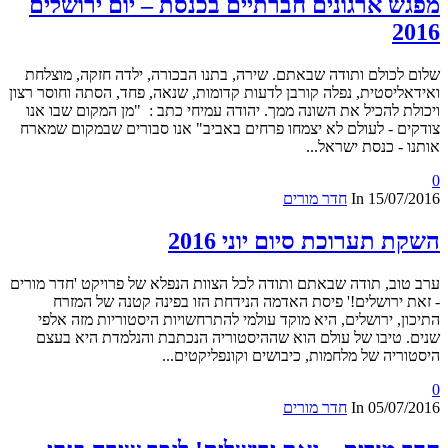
מפגש ארגונים חברתיים בכנסת – יום ירושלים
2016
שלום לכולם ותודה שבאתם. שירה, בתנו הבכורה, ילדה חזקה, מוצלחת
ואידאליסטית, נפלה קורבן לדעות קדומות, שנאה, פחד, הסתה וחוסר רצון
ויכולת להכיל את השונה ממך. יהודה עמיחי כתב : "מן המקום שבו אנו
צודקים - לעולם לא יצמחו פרחים באביב" אנו סבורים שבמקום שמארח
אותנו - כנסת ישראל...
0
15/07/2016
In
חדר מורים
השקת תערוכת סיום יוני 2016
ערב טוב, תודה שבאתם ותודה לכל הצוות הנפלא של פרויקט 'חדר מורים
- זאת ירושלים!' פיסת האדמה הנידחת הזו בפינה קטנה של המזרח
התיכון, ירושלים, היא מוקד עולמי להתרחשויות היסטוריות מזה אלפי
שנים. טיבו של עולם הוא שההיסטוריה הנכתבת והנלמדת היא בעצם
היסטוריה של מלחמות, כיבושים וקונפליקטים...
0
05/07/2016
In
חדר מורים