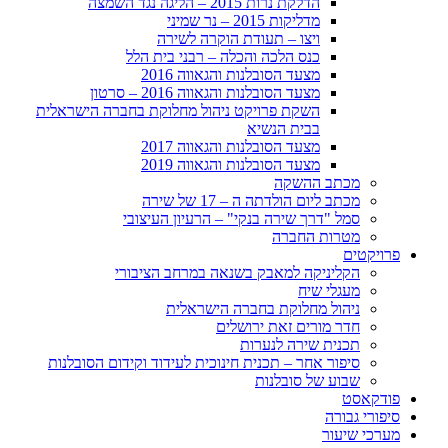
הדלקת נרות 2015 – הליגה נגד השמצה
מדליקות 2015 – נר שמיני
ויצו – תעודת הוקרה לשירה
כנס הלכה והכלה – רבני בית הלל
מצעד הסובלנות והגאווה 2016
מצעד הסובלנות והגאווה 2016 – סרטון
השקת פרויקט ניהול מחלוקת בחברה הישראלית
בבית הנשיא
מצעד הסובלנות והגאווה 2017
מצעד הסובלנות והגאווה 2019
מכתב ההשקה
מכתב ליום הולדתה ה – 17 של שירה
סמל "דרך שירה בנקי" – הרעיון העיצובי
מטרות החברה
פרויקטים
הקליניקה למאבק בשנאה במרחב הציבורי
מעגלי שיח
ניהול מחלוקת בחברה הישראלית
חדר מורים זאת ירושלים
תכנית שירה לנערות
סיפור אחר – תכנית חינוכית לעידוד וקידום הסובלנות
שבוע של סובלנות
פודקאסט
סיפורי גבורה
מערכי שיעור