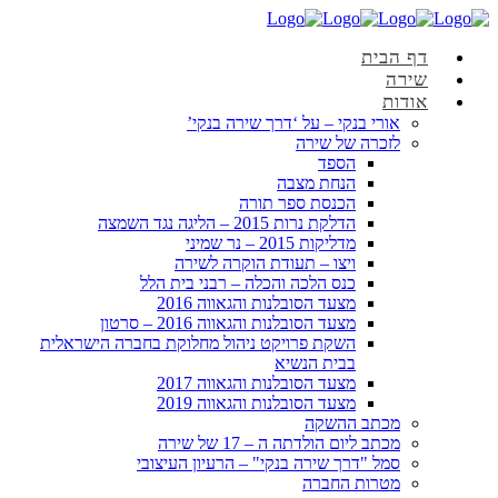
דף הבית
שירה
אודות
אורי בנקי – על ‘דרך שירה בנקי’
לזכרה של שירה
הספד
הנחת מצבה
הכנסת ספר תורה
הדלקת נרות 2015 – הליגה נגד השמצה
מדליקות 2015 – נר שמיני
ויצו – תעודת הוקרה לשירה
כנס הלכה והכלה – רבני בית הלל
מצעד הסובלנות והגאווה 2016
מצעד הסובלנות והגאווה 2016 – סרטון
השקת פרויקט ניהול מחלוקת בחברה הישראלית
בבית הנשיא
מצעד הסובלנות והגאווה 2017
מצעד הסובלנות והגאווה 2019
מכתב ההשקה
מכתב ליום הולדתה ה – 17 של שירה
סמל "דרך שירה בנקי" – הרעיון העיצובי
מטרות החברה