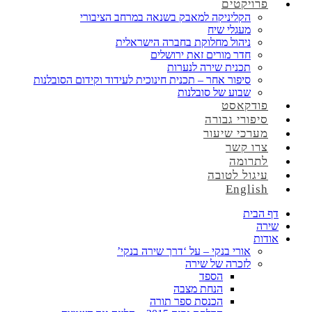
פרויקטים
הקליניקה למאבק בשנאה במרחב הציבורי
מעגלי שיח
ניהול מחלוקת בחברה הישראלית
חדר מורים זאת ירושלים
תכנית שירה לנערות
סיפור אחר – תכנית חינוכית לעידוד וקידום הסובלנות
שבוע של סובלנות
פודקאסט
סיפורי גבורה
מערכי שיעור
צרו קשר
לתרומה
עיגול לטובה
English
דף הבית
שירה
אודות
אורי בנקי – על ‘דרך שירה בנקי’
לזכרה של שירה
הספד
הנחת מצבה
הכנסת ספר תורה