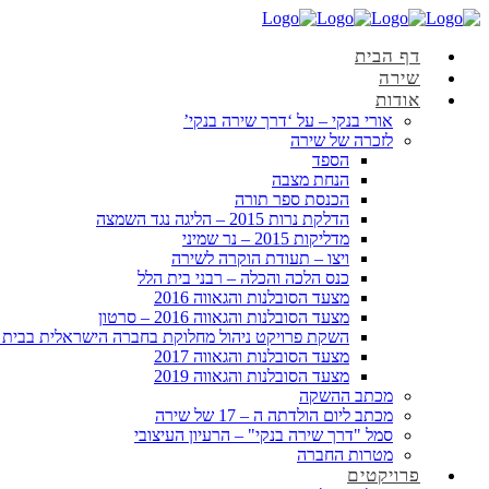
דף הבית
שירה
אודות
אורי בנקי – על ‘דרך שירה בנקי’
לזכרה של שירה
הספד
הנחת מצבה
הכנסת ספר תורה
הדלקת נרות 2015 – הליגה נגד השמצה
מדליקות 2015 – נר שמיני
ויצו – תעודת הוקרה לשירה
כנס הלכה והכלה – רבני בית הלל
מצעד הסובלנות והגאווה 2016
מצעד הסובלנות והגאווה 2016 – סרטון
השקת פרויקט ניהול מחלוקת בחברה הישראלית בבית 
מצעד הסובלנות והגאווה 2017
מצעד הסובלנות והגאווה 2019
מכתב ההשקה
מכתב ליום הולדתה ה – 17 של שירה
סמל "דרך שירה בנקי" – הרעיון העיצובי
מטרות החברה
פרויקטים