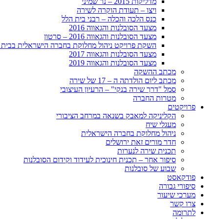
מדליקות 2015 – נר שמיני
ויצו – תעודת הוקרה לשירה
כנס הלכה והכלה – רבני בית הלל
מצעד הסובלנות והגאווה 2016
מצעד הסובלנות והגאווה 2016 – סרטון
השקת פרויקט ניהול מחלוקת בחברה הישראלית בבית 
מצעד הסובלנות והגאווה 2017
מצעד הסובלנות והגאווה 2019
מכתב ההשקה
מכתב ליום הולדתה ה – 17 של שירה
סמל "דרך שירה בנקי" – הרעיון העיצובי
מטרות החברה
פרויקטים
הקליניקה למאבק בשנאה במרחב הציבורי
מעגלי שיח
ניהול מחלוקת בחברה הישראלית
חדר מורים זאת ירושלים
תכנית שירה לנערות
סיפור אחר – תכנית חינוכית לעידוד וקידום הסובלנות
שבוע של סובלנות
פודקאסט
סיפורי גבורה
מערכי שיעור
צרו קשר
לתרומה