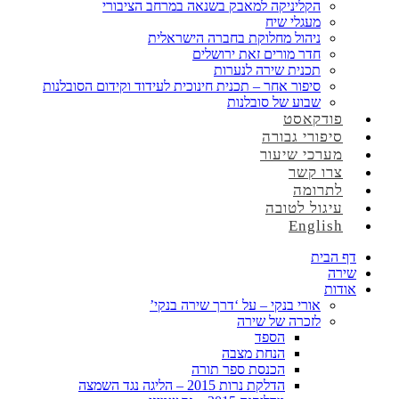
הקליניקה למאבק בשנאה במרחב הציבורי
מעגלי שיח
ניהול מחלוקת בחברה הישראלית
חדר מורים זאת ירושלים
תכנית שירה לנערות
סיפור אחר – תכנית חינוכית לעידוד וקידום הסובלנות
שבוע של סובלנות
פודקאסט
סיפורי גבורה
מערכי שיעור
צרו קשר
לתרומה
עיגול לטובה
English
דף הבית
שירה
אודות
אורי בנקי – על ‘דרך שירה בנקי’
לזכרה של שירה
הספד
הנחת מצבה
הכנסת ספר תורה
הדלקת נרות 2015 – הליגה נגד השמצה