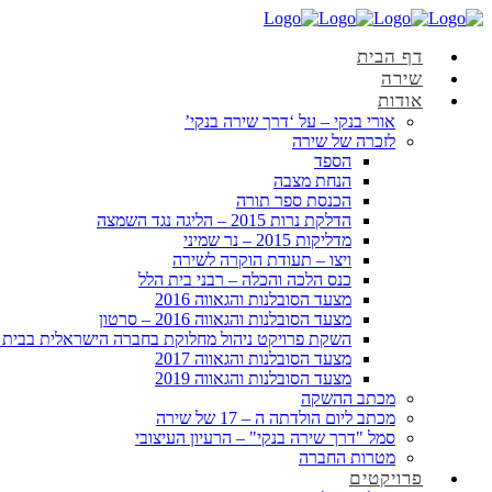
דף הבית
שירה
אודות
אורי בנקי – על ‘דרך שירה בנקי’
לזכרה של שירה
הספד
הנחת מצבה
הכנסת ספר תורה
הדלקת נרות 2015 – הליגה נגד השמצה
מדליקות 2015 – נר שמיני
ויצו – תעודת הוקרה לשירה
כנס הלכה והכלה – רבני בית הלל
מצעד הסובלנות והגאווה 2016
מצעד הסובלנות והגאווה 2016 – סרטון
השקת פרויקט ניהול מחלוקת בחברה הישראלית בבית 
מצעד הסובלנות והגאווה 2017
מצעד הסובלנות והגאווה 2019
מכתב ההשקה
מכתב ליום הולדתה ה – 17 של שירה
סמל "דרך שירה בנקי" – הרעיון העיצובי
מטרות החברה
פרויקטים