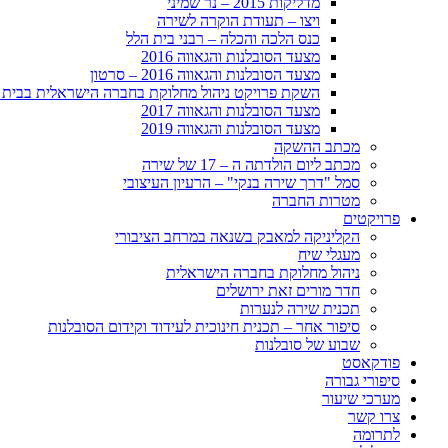
מדליקות 2015 – נר שמיני
ויצו – תעודת הוקרה לשירה
כנס הלכה והכלה – רבני בית הלל
מצעד הסובלנות והגאווה 2016
מצעד הסובלנות והגאווה 2016 – סרטון
השקת פרויקט ניהול מחלוקת בחברה הישראלית בבית 
מצעד הסובלנות והגאווה 2017
מצעד הסובלנות והגאווה 2019
מכתב ההשקה
מכתב ליום הולדתה ה – 17 של שירה
סמל "דרך שירה בנקי" – הרעיון העיצובי
מטרות החברה
פרויקטים
הקליניקה למאבק בשנאה במרחב הציבורי
מעגלי שיח
ניהול מחלוקת בחברה הישראלית
חדר מורים זאת ירושלים
תכנית שירה לנערות
סיפור אחר – תכנית חינוכית לעידוד וקידום הסובלנות
שבוע של סובלנות
פודקאסט
סיפורי גבורה
מערכי שיעור
צרו קשר
לתרומה