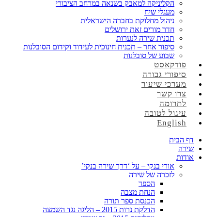
הקליניקה למאבק בשנאה במרחב הציבורי
מעגלי שיח
ניהול מחלוקת בחברה הישראלית
חדר מורים זאת ירושלים
תכנית שירה לנערות
סיפור אחר – תכנית חינוכית לעידוד וקידום הסובלנות
שבוע של סובלנות
פודקאסט
סיפורי גבורה
מערכי שיעור
צרו קשר
לתרומה
עיגול לטובה
English
דף הבית
שירה
אודות
אורי בנקי – על ‘דרך שירה בנקי’
לזכרה של שירה
הספד
הנחת מצבה
הכנסת ספר תורה
הדלקת נרות 2015 – הליגה נגד השמצה