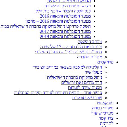
מדליקות 2015 – נר שמיני
ויצו – תעודת הוקרה לשירה
כנס הלכה והכלה – רבני בית הלל
מצעד הסובלנות והגאווה 2016
מצעד הסובלנות והגאווה 2016 – סרטון
השקת פרויקט ניהול מחלוקת בחברה הישראלית בבית 
מצעד הסובלנות והגאווה 2017
מצעד הסובלנות והגאווה 2019
מכתב ההשקה
מכתב ליום הולדתה ה – 17 של שירה
סמל "דרך שירה בנקי" – הרעיון העיצובי
מטרות החברה
פרויקטים
הקליניקה למאבק בשנאה במרחב הציבורי
מעגלי שיח
ניהול מחלוקת בחברה הישראלית
חדר מורים זאת ירושלים
תכנית שירה לנערות
סיפור אחר – תכנית חינוכית לעידוד וקידום הסובלנות
שבוע של סובלנות
פודקאסט
סיפורי גבורה
מערכי שיעור
צרו קשר
לתרומה