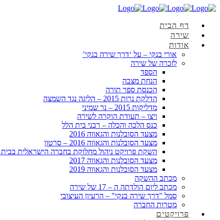
דף הבית
שירה
אודות
אורי בנקי – על ‘דרך שירה בנקי’
לזכרה של שירה
הספד
הנחת מצבה
הכנסת ספר תורה
הדלקת נרות 2015 – הליגה נגד השמצה
מדליקות 2015 – נר שמיני
ויצו – תעודת הוקרה לשירה
כנס הלכה והכלה – רבני בית הלל
מצעד הסובלנות והגאווה 2016
מצעד הסובלנות והגאווה 2016 – סרטון
השקת פרויקט ניהול מחלוקת בחברה הישראלית בבית 
מצעד הסובלנות והגאווה 2017
מצעד הסובלנות והגאווה 2019
מכתב ההשקה
מכתב ליום הולדתה ה – 17 של שירה
סמל "דרך שירה בנקי" – הרעיון העיצובי
מטרות החברה
פרויקטים