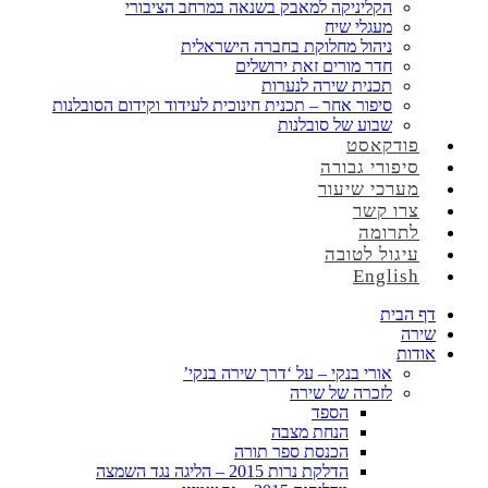
הקליניקה למאבק בשנאה במרחב הציבורי
מעגלי שיח
ניהול מחלוקת בחברה הישראלית
חדר מורים זאת ירושלים
תכנית שירה לנערות
סיפור אחר – תכנית חינוכית לעידוד וקידום הסובלנות
שבוע של סובלנות
פודקאסט
סיפורי גבורה
מערכי שיעור
צרו קשר
לתרומה
עיגול לטובה
English
דף הבית
שירה
אודות
אורי בנקי – על ‘דרך שירה בנקי’
לזכרה של שירה
הספד
הנחת מצבה
הכנסת ספר תורה
הדלקת נרות 2015 – הליגה נגד השמצה