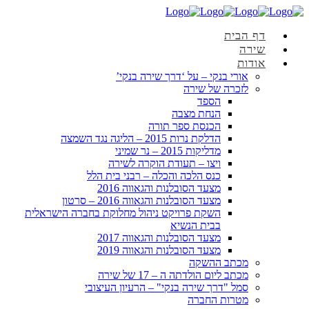
דף הבית
שירה
אודות
אורי בנקי – על ‘דרך שירה בנקי’
לזכרה של שירה
הספד
הנחת מצבה
הכנסת ספר תורה
הדלקת נרות 2015 – הליגה נגד השמצה
מדליקות 2015 – נר שמיני
ויצו – תעודת הוקרה לשירה
כנס הלכה והכלה – רבני בית הלל
מצעד הסובלנות והגאווה 2016
מצעד הסובלנות והגאווה 2016 – סרטון
השקת פרויקט ניהול מחלוקת בחברה הישראלית
בבית הנשיא
מצעד הסובלנות והגאווה 2017
מצעד הסובלנות והגאווה 2019
מכתב ההשקה
מכתב ליום הולדתה ה – 17 של שירה
סמל "דרך שירה בנקי" – הרעיון העיצובי
מטרות החברה