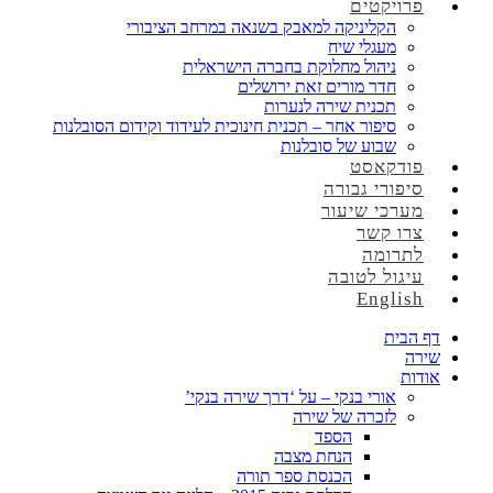
פרויקטים
הקליניקה למאבק בשנאה במרחב הציבורי
מעגלי שיח
ניהול מחלוקת בחברה הישראלית
חדר מורים זאת ירושלים
תכנית שירה לנערות
סיפור אחר – תכנית חינוכית לעידוד וקידום הסובלנות
שבוע של סובלנות
פודקאסט
סיפורי גבורה
מערכי שיעור
צרו קשר
לתרומה
עיגול לטובה
English
דף הבית
שירה
אודות
אורי בנקי – על ‘דרך שירה בנקי’
לזכרה של שירה
הספד
הנחת מצבה
הכנסת ספר תורה