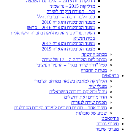
הדלקת נרות 2015 – הליגה נגד השמצה
מדליקות 2015 – נר שמיני
ויצו – תעודת הוקרה לשירה
כנס הלכה והכלה – רבני בית הלל
מצעד הסובלנות והגאווה 2016
מצעד הסובלנות והגאווה 2016 – סרטון
השקת פרויקט ניהול מחלוקת בחברה הישראלית
בבית הנשיא
מצעד הסובלנות והגאווה 2017
מצעד הסובלנות והגאווה 2019
מכתב ההשקה
מכתב ליום הולדתה ה – 17 של שירה
סמל "דרך שירה בנקי" – הרעיון העיצובי
מטרות החברה
פרויקטים
הקליניקה למאבק בשנאה במרחב הציבורי
מעגלי שיח
ניהול מחלוקת בחברה הישראלית
חדר מורים זאת ירושלים
תכנית שירה לנערות
סיפור אחר – תכנית חינוכית לעידוד וקידום הסובלנות
שבוע של סובלנות
פודקאסט
סיפורי גבורה
מערכי שיעור