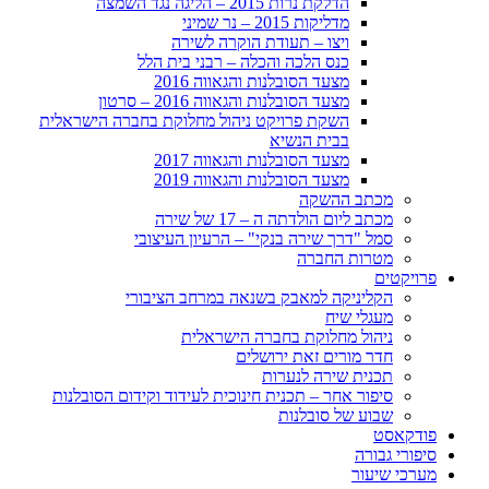
הדלקת נרות 2015 – הליגה נגד השמצה
מדליקות 2015 – נר שמיני
ויצו – תעודת הוקרה לשירה
כנס הלכה והכלה – רבני בית הלל
מצעד הסובלנות והגאווה 2016
מצעד הסובלנות והגאווה 2016 – סרטון
השקת פרויקט ניהול מחלוקת בחברה הישראלית
בבית הנשיא
מצעד הסובלנות והגאווה 2017
מצעד הסובלנות והגאווה 2019
מכתב ההשקה
מכתב ליום הולדתה ה – 17 של שירה
סמל "דרך שירה בנקי" – הרעיון העיצובי
מטרות החברה
פרויקטים
הקליניקה למאבק בשנאה במרחב הציבורי
מעגלי שיח
ניהול מחלוקת בחברה הישראלית
חדר מורים זאת ירושלים
תכנית שירה לנערות
סיפור אחר – תכנית חינוכית לעידוד וקידום הסובלנות
שבוע של סובלנות
פודקאסט
סיפורי גבורה
מערכי שיעור