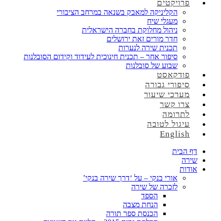
פרויקטים
הקליניקה למאבק בשנאה במרחב הציבורי
מעגלי שיח
ניהול מחלוקת בחברה הישראלית
חדר מורים זאת ירושלים
תכנית שירה לנערות
סיפור אחר – תכנית חינוכית לעידוד וקידום הסובלנות
שבוע של סובלנות
פודקאסט
סיפורי גבורה
מערכי שיעור
צרו קשר
לתרומה
עיגול לטובה
English
דף הבית
שירה
אודות
אורי בנקי – על ‘דרך שירה בנקי’
לזכרה של שירה
הספד
הנחת מצבה
הכנסת ספר תורה