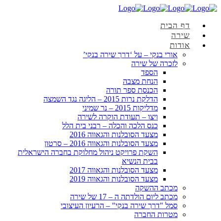
דף הבית
שירה
אודות
אורי בנקי – על ‘דרך שירה בנקי’
לזכרה של שירה
הספד
הנחת מצבה
הכנסת ספר תורה
הדלקת נרות 2015 – הליגה נגד השמצה
מדליקות 2015 – נר שמיני
ויצו – תעודת הוקרה לשירה
כנס הלכה והכלה – רבני בית הלל
מצעד הסובלנות והגאווה 2016
מצעד הסובלנות והגאווה 2016 – סרטון
השקת פרויקט ניהול מחלוקת בחברה הישראלית
בבית הנשיא
מצעד הסובלנות והגאווה 2017
מצעד הסובלנות והגאווה 2019
מכתב ההשקה
מכתב ליום הולדתה ה – 17 של שירה
סמל "דרך שירה בנקי" – הרעיון העיצובי
מטרות החברה