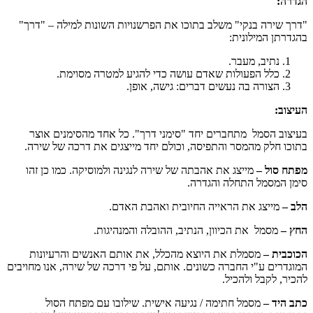
הגדרה:
"דרך שירה בנקי" משלב בתוכו את הפרשנויות השונות למילה – "דרך"
בהגדרתן המילונית:
נתיב, מעבר.
כלל הפעולות שאדם עושה כדי להגיע למטרה מסוימת.
הצורה בה נעשים דברים: גישה, אופן.
העיצוב:
בעיצוב הסמל מתחברים יחד "סימני דרך". כל אחד מהסימנים אוצר
בתוכו חלק מהמסר והתפיסה, וכולם יחד מייצגים את דרכה של שירה.
מפתח סול –
מייצג את אהבתה של שירה לנגינה ולמוסיקה. כמו כן זהו
סימן המסמל התחלה והגדרה.
הלב –
מייצג את הראייה החיובית ואהבת האדם.
החץ –
מסמל את הכיוון, הנתיב, ההובלה והמנהיגות.
הכוכבית –
מסמלת את היוצא מהכלל, את אותם האנשים והרעיונות
המוגדרים ע"י החברה כשונים. אותם, על פי דרכה של שירה, אנו מחויבים
להכיר, לקבל ולהכיל.
כתב היד –
מסמל חתימה / נגיעה אישית. שילובו עם מפתח הסול