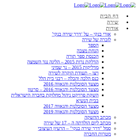
דף הבית
שירה
אודות
אורי בנקי – על ‘דרך שירה בנקי’
לזכרה של שירה
הספד
הנחת מצבה
הכנסת ספר תורה
הדלקת נרות 2015 – הליגה נגד השמצה
מדליקות 2015 – נר שמיני
ויצו – תעודת הוקרה לשירה
כנס הלכה והכלה – רבני בית הלל
מצעד הסובלנות והגאווה 2016
מצעד הסובלנות והגאווה 2016 – סרטון
השקת פרויקט ניהול מחלוקת בחברה הישראלית
בבית הנשיא
מצעד הסובלנות והגאווה 2017
מצעד הסובלנות והגאווה 2019
מכתב ההשקה
מכתב ליום הולדתה ה – 17 של שירה
סמל "דרך שירה בנקי" – הרעיון העיצובי
מטרות החברה