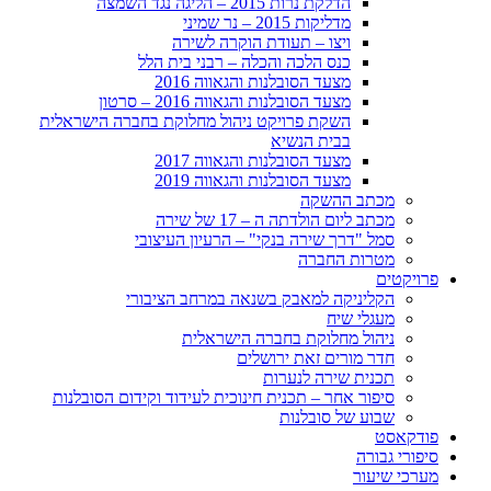
הדלקת נרות 2015 – הליגה נגד השמצה
מדליקות 2015 – נר שמיני
ויצו – תעודת הוקרה לשירה
כנס הלכה והכלה – רבני בית הלל
מצעד הסובלנות והגאווה 2016
מצעד הסובלנות והגאווה 2016 – סרטון
השקת פרויקט ניהול מחלוקת בחברה הישראלית
בבית הנשיא
מצעד הסובלנות והגאווה 2017
מצעד הסובלנות והגאווה 2019
מכתב ההשקה
מכתב ליום הולדתה ה – 17 של שירה
סמל "דרך שירה בנקי" – הרעיון העיצובי
מטרות החברה
פרויקטים
הקליניקה למאבק בשנאה במרחב הציבורי
מעגלי שיח
ניהול מחלוקת בחברה הישראלית
חדר מורים זאת ירושלים
תכנית שירה לנערות
סיפור אחר – תכנית חינוכית לעידוד וקידום הסובלנות
שבוע של סובלנות
פודקאסט
סיפורי גבורה
מערכי שיעור