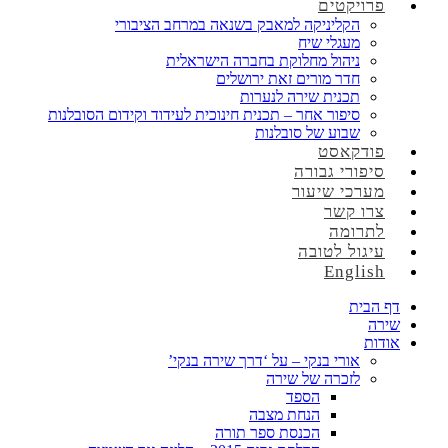
פרויקטים
הקליניקה למאבק בשנאה במרחב הציבורי
מעגלי שיח
ניהול מחלוקת בחברה הישראלית
חדר מורים זאת ירושלים
תכנית שירה לנערות
סיפור אחר – תכנית חינוכית לעידוד וקידום הסובלנות
שבוע של סובלנות
פודקאסט
סיפורי גבורה
מערכי שיעור
צרו קשר
לתרומה
עיגול לטובה
English
דף הבית
שירה
אודות
אורי בנקי – על ‘דרך שירה בנקי’
לזכרה של שירה
הספד
הנחת מצבה
הכנסת ספר תורה